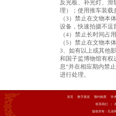
反光板、补光灯、滑
理）；使用推车装载
（3）禁止在文物本
设备，快速拍摄不逗留
（4）禁止长时间占
（5）禁止在文物本
3、如有以上或其他
和国子监博物馆有权
息”并在相应期内禁
进行处理。
首页
数字展览
预约购票
学
联系我们
|
版权所有：孔庙