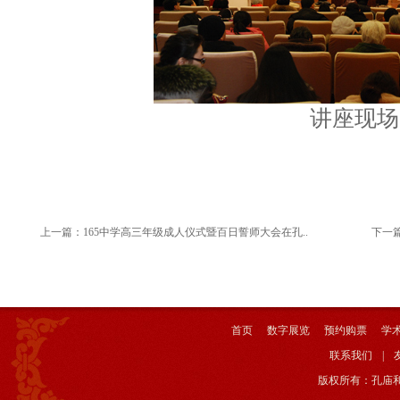
讲座现场
上一篇：
165中学高三年级成人仪式暨百日誓师大会在孔..
下一
首页
数字展览
预约购票
学
联系我们
|
版权所有：孔庙