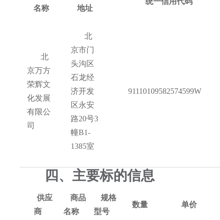
统一信用代码
名称
地址
北
京市门
北
头沟区
京万方
石龙经
荣辉文
济开发
91110109582574599W
化发展
区永安
有限公
路
20号3
司
幢B1-
1385室
四、主要标的信息
供应
商品
规格
数量
单价
商
名称
型号