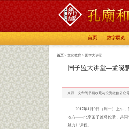
首页
>
文化教育
>
国学大讲堂
国子监大讲堂---孟
来源：文华阁书画收藏与投资微信公众号 发布
2017年1月9日（周一）上
地方——北京国子监彝伦堂，共同
魅力》课程。