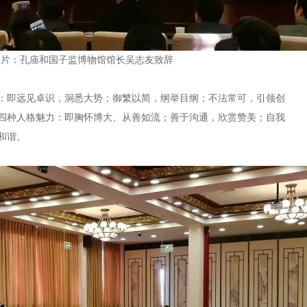
图片：孔庙和国子监博物馆馆长吴志友致辞
：即远见卓识，洞悉大势；御繁以简，纲举目纲；不法常可，引领创
四种人格魅力：即胸怀博大、从善如流；善于沟通，欣赏赞美；自我
和谐。