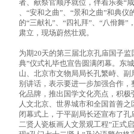
者、献祭官顺序就位，伴着乐奏“咸
、“安和之曲”、“景和之曲”和典
的“三献礼”、“四礼拜”、“八佾舞
肃立，现场蔚然壮观。
为期20天的第三届北京孔庙国子监
典”仪式礼毕也宣告圆满闭幕。东
山、北京市文物局局长孔繁峙、副
别讲话，表示要进一步加强合作，
化品牌，推出国学文化亮点，积极
人文北京、世界城市和全国首善之
闭幕式上，于平副局长还宣布了孔
二贤人瓷板画人文景观工程”正式