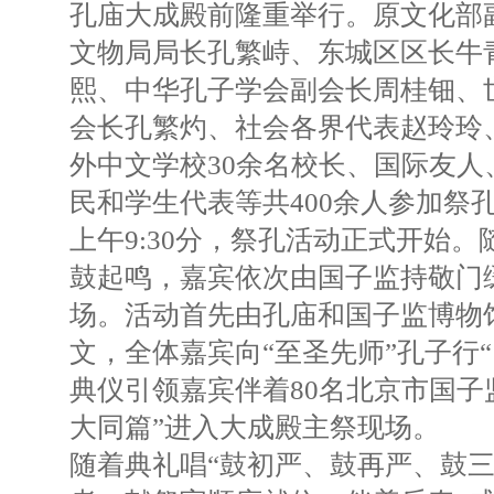
孔庙大成殿前隆重举行。原文化部
文物局局长孔繁峙、东城区区长牛
熙、中华孔子学会副会长周桂钿、
会长孔繁灼、社会各界代表赵玲玲
外中文学校30余名校长、国际友人
民和学生代表等共400余人参加祭
上午9:30分，祭孔活动正式开始。
鼓起鸣，嘉宾依次由国子监持敬门
场。活动首先由孔庙和国子监博物
文，全体嘉宾向“至圣先师”孔子行
典仪引领嘉宾伴着80名北京市国子
大同篇”进入大成殿主祭现场。
随着典礼唱“鼓初严、鼓再严、鼓三