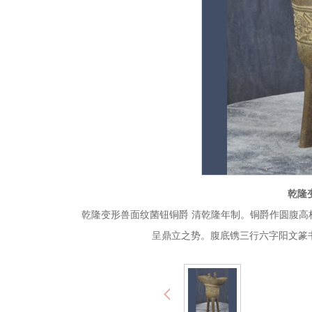
乾隆
乾隆变形兽面纹菌钮铜爵 清乾隆年制。铜爵作圆腹
呈鼎立之势。腹底镌三行六字阳文篆