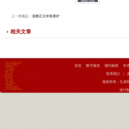
乾隆变形兽
面纹菌钮铜
上一类藏品：
清雍正元年铁香炉
爵
乾隆变形兽
相关文章
面纹菌钮铜
爵 清乾隆年
制。铜爵作
圆腹高杯
式。腹部饰
首页
数字展览
预约购票
学
变形兽面
联系我们
|
纹。流，长
版权所有：孔庙
尖；尾，短
设计
圆。双柱菌
钮。三平足
呈鼎立之
势。腹底镌
三行六字阳
文篆书“大清