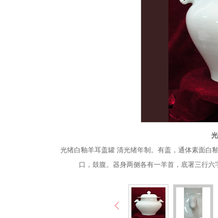
光
光绪白釉羊耳盖罐 清光绪年制。有盖，通体素面白
口，鼓腹。器身两侧各有一羊首，底署三行六