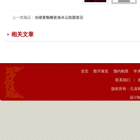
光绪白釉羊
光绪白釉羊
耳盖罐
耳盖罐
上一类藏品：
光绪黄釉雕瓷海水云纹圆形豆
光绪白釉羊
耳盖罐 清光
相关文章
绪年制。有
盖，通体素
面白釉，釉
质圆润，胎
质肥厚。盖
首页
数字展览
预约购票
学
作将军盔
联系我们
|
形，水滴
版权所有：孔庙
钮，花瓣
设计
纹。器身束
口，鼓腹。
器身两侧各
有一羊首，
底署三行六
字青花楷