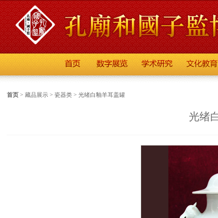
首页
>
藏品展示
>
瓷器类
>
光绪白釉羊耳盖罐
光绪