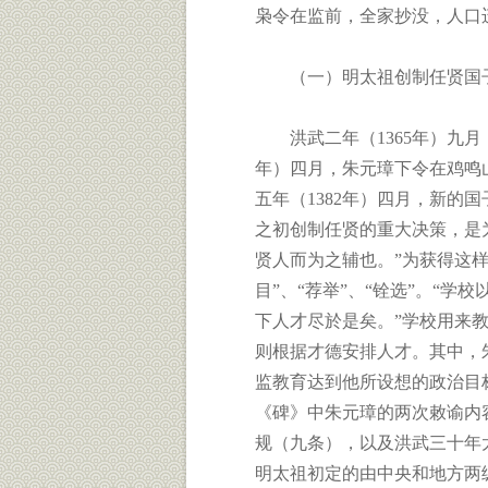
枭令在监前，全家抄没，人口
（一）明太祖创制任贤国
洪武二年（1365年）九月，
年）四月，朱元璋下令在鸡鸣
五年（1382年）四月，新的
之初创制任贤的重大决策，是
贤人而为之辅也。”为获得这样
目”、“荐举”、“铨选”。“
下人才尽於是矣。”学校用来
则根据才德安排人才。其中，
监教育达到他所设想的政治目
《碑》中朱元璋的两次敕谕内
规（九条），以及洪武三十年
明太祖初定的由中央和地方两