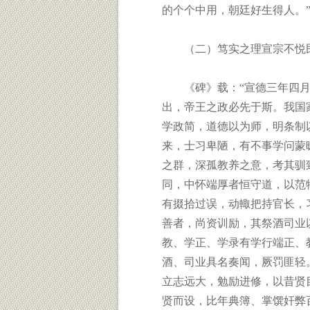
的个个中用，朝廷好生得人。
（二）笃实之理宣宗不悦民
《碑》载：“宣德三年四月
出，帝王之政必先于斯。我国
学政简，道德以为师，明条制
来，士习卑陋，有不事学问蒙
之群，深孤教养之意，考其驯
同，中怀端厚者恒守道，以范
有掇拾过误，动輙把持官长，
善者，尚资训励，其祭酒司业
教、学正、学录有学行端正、
酒、司业具名奏闻，厥罚匪轻
立志远大，勉励进修，以昔贤
贤而设，比年典簿、掌馔奸弊