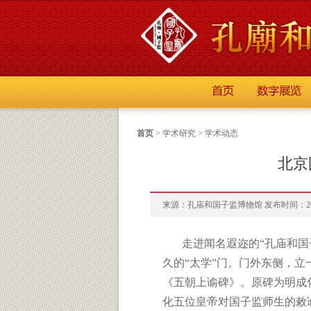
首页
>
学术研究
>
学术动态
北京
来源：孔庙和国子监博物馆 发布时间：2013
走进闻名遐迩的“孔庙和国
久的“太学”门。门外东侧，
《五朝上谕碑》。原碑为明成化
化五位皇帝对国子监师生的敕