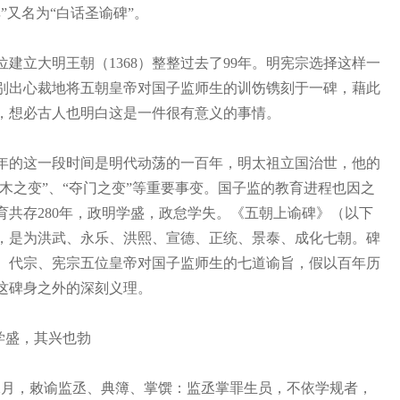
”又名为“白话圣谕碑”。
立大明王朝（1368）整整过去了99年。明宪宗选择这样一
别出心裁地将五朝皇帝对国子监师生的训饬镌刻于一碑，藉此
，想必古人也明白这是一件很有意义的事情。
7年的这一段时间是明代动荡的一百年，明太祖立国治世，他的
土木之变”、“夺门之变”等重要事变。国子监的教育进程也因之
育共存280年，政明学盛，政怠学失。《五朝上谕碑》（以下
，是为洪武、永乐、洪熙、宣德、正统、景泰、成化七朝。碑
、代宗、宪宗五位皇帝对国子监师生的七道谕旨，假以百年历
这碑身之外的深刻义理。
其兴也勃
月，敕谕监丞、典簿、掌馔：监丞掌罪生员，不依学规者，