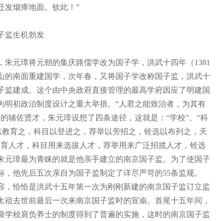
迁发烟瘴地面。钦此！”
子监生机勃发
朱元璋将元朝的集庆路儒学改为国子学，洪武十四年（1381
山的南面重建国学，次年春，又将国子学改称国子监，洪武十
国子监建成。这个由中央政府直接管理的最高学府因应了明建国
为明初政治制度设计之重大举措。“人君之能致治者，为其有
的辅佐贤才，朱元璋设想了四条途径，这就是：“学校”、“科
学校以教育之，科目以登进之，荐举以旁招之，铨选以布列之，天
教育人才，科目用来选拔人才，荐举用来广泛招揽人才，铨选
朱元璋最为青睐的就是他亲手建立的南京国子监。为了使国子
标，他先后五次亲自为国子监制定了详尽严苛的55条监规。
容，恰恰是洪武十五年第一次为刚刚新建的南京国子监订立监
太祖去世前最后一次来南京国子监时的宣谕。首尾十五年间，
级学校肩负养士的制度得到了普遍的实施，这时的南京国子监