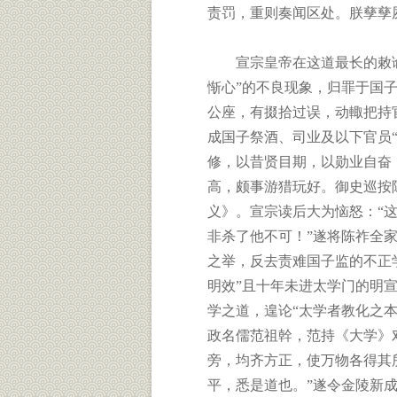
责罚，重则奏闻区处。朕孳孳
宣宗皇帝在这道最长的敕谕
惭心”的不良现象，归罪于国子
公座，有掇拾过误，动輙把持
成国子祭酒、司业及以下官员
修，以昔贤目期，以勋业自奋
高，颇事游猎玩好。御史巡按
义》。宣宗读后大为恼怒：“
非杀了他不可！”遂将陈祚全
之举，反去责难国子监的不正
明效”且十年未进太学门的明
学之道，遑论“太学者教化之
政名儒范祖幹，范持《大学》
旁，均齐方正，使万物各得其
平，悉是道也。”遂令金陵新