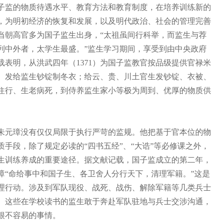
子监的物质待遇水平、教育方法和教育制度，在培养训练新的
，为明初经济的恢复和发展，以及明代政治、社会的管理完善
当朝高官多为国子监生出身，“太祖虽间行科举，而监生与荐
列中外者，太学生最盛。”监生学习期间，享受到由中央政府
表明，从洪武四年（1371）为国子监教官按品级提供官禄米
0）发给监生钞锭制冬衣；给云、贵、川土官生发钞锭、衣被、
住行、生老病死，到侍养监生家小等极为周到、优厚的物质供
元璋没有仅仅局限于执行严苛的监规。他把基于官本位的物
手段，除了规定必读的“四书五经”、“大诰”等必修课之外，
生训练养成的重要途径。据文献记载，国子监成立的第二年，
元璋“命给事中和国子生、各卫舍人分行天下，清理军籍。”这是
理行动。涉及到军队现役、战死、战伤、解除军籍等几类兵士
。这些在学校读书的监生敢于奔赴军队驻地与兵士交涉沟通，
很不容易的事情。