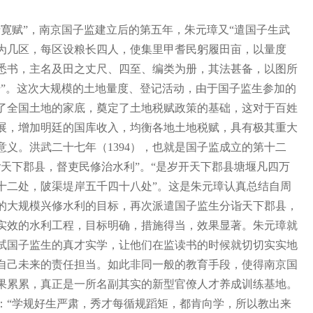
赋”，南京国子监建立后的第五年，朱元璋又“遣国子生武
为几区，每区设粮长四人，使集里甲耆民躬履田亩，以量度
悉书，主名及田之丈尺、四至、编类为册，其法甚备，以图所
册”。这次大规模的土地量度、登记活动，由于国子监生参加的
了全国土地的家底，奠定了土地税赋政策的基础，这对于百姓
展，增加明廷的国库收入，均衡各地土地税赋，具有极其重大
义。洪武二十七年（1394），也就是国子监成立的第十二
诣天下郡县，督吏民修治水利”。“是岁开天下郡县塘堰凡四万
十二处，陂渠堤岸五千四十八处”。这是朱元璋认真总结自周
的大规模兴修水利的目标，再次派遣国子监生分诣天下郡县，
实效的水利工程，目标明确，措施得当，效果显著。朱元璋就
试国子监生的真才实学，让他们在监读书的时候就切切实实地
自己未来的责任担当。如此非同一般的教育手段，使得南京国
果累累，真正是一所名副其实的新型官僚人才养成训练基地。
：“学规好生严肃，秀才每循规蹈矩，都肯向学，所以教出来