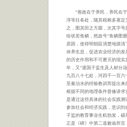
“善政在于养民，养民在于寛
淳等往各处，随其税粮多寡定
之，图其田之方圆，次其字号
绘状若鱼鳞，然故号“鱼鳞图
原因，使得明朝廷清楚地摸清
休养生息，促进农业经济的发
的历史作用和不可磨灭的现实意
年，又“遣国子监生及人材分
九百八十七处，河四千一百六
至秦治水的经验教训而提出来
根据不同的地理条件督修讲求
是通过这些具体的社会实践测
参加社会和经济实践，意识到
子监的教育事业生机勃发，硕
正是《碑》中第二道敕谕所言