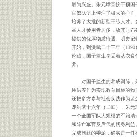
最为兴盛。朱元璋直接干预国
官僚队伍上倾注了极大的心血
培养了大批的新型干练人才。
举人才参用者居多，故其时布
提供的优厚物质待遇。明史记载
开始，到洪武二十三年（139
靴韈，国子监生享受着从衣食
养。
对国子监生的养成训练，朱
质供养作为实现教育目标的物质
还把多方参与社会实践作为监
即洪武十六年（1383），朱
一个全国军队大规模的军籍清
和阵亡军官及后代的切身利益
完成朝廷的委派，确实是一件