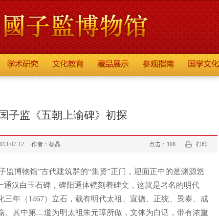
国子监《五朝上谕碑》初探
-07-12
作者：杨晶
点击：108
打印
子监博物馆”古代建筑群的“集贤”正门，迎面正中的是渊源悠
立一通汉白玉石碑，碑阳通体镌刻着碑文，这就是著名的明代
三年（1467）立石，载有明代太祖、宣德、正统、景泰、成
谕。其中第二道为明太祖朱元璋所做，文体为白话，带有浓重