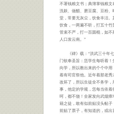
不署钱粮文书；典簿掌钱粮文
洗麸、做醋、磨豆腐、豆粉、
堂，常要无灰尘，饮食丰洁。
饮食，一两遍不听，打五十竹
管束不严，打一百圆棍，如不
人口发云南。”
《碑》载：“洪武三十年七
门钦奉圣旨：恁学生每听着！
向学，所以教出来的个个中用
着有司官祭他。近年着那老秀
改坏了，所以生徒全不务学，
事，他定的学规，恁每当依着
呵，都不饶！全家发向武烟瘴
籍之徒，敢有似前贴没头帖子
前贴了票子，有知道的，或出