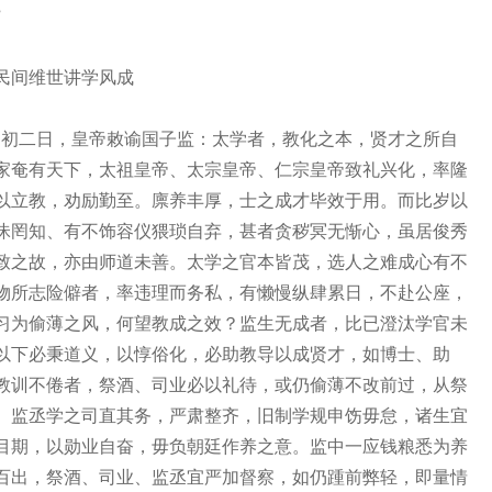
”
间维世讲学风成
初二日，皇帝敕谕国子监：太学者，教化之本，贤才之所自
家奄有天下，太祖皇帝、太宗皇帝、仁宗皇帝致礼兴化，率隆
以立教，劝励勤至。廪养丰厚，士之成才毕效于用。而比岁以
昧罔知、有不饰容仪猥琐自弃，甚者贪秽冥无惭心，虽居俊秀
致之故，亦由师道未善。太学之官本皆茂，选人之难成心有不
物所志险僻者，率违理而务私，有懒慢纵肆累日，不赴公座，
习为偷薄之风，何望教成之效？监生无成者，比已澄汰学官未
以下必秉道义，以惇俗化，必助教导以成贤才，如博士、助
教训不倦者，祭酒、司业必以礼待，或仍偷薄不改前过，从祭
。监丞学之司直其务，严肃整齐，旧制学规申饬毋怠，诸生宜
目期，以勋业自奋，毋负朝廷作养之意。监中一应钱粮悉为养
百出，祭酒、司业、监丞宜严加督察，如仍踵前弊轻，即量情