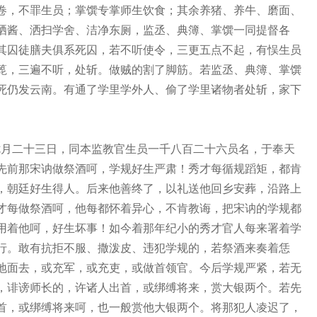
卷，不罪生员；掌馔专掌师生饮食；其余养猪、养牛、磨面、
晒酱、洒扫学舍、洁净东厕，监丞、典簿、掌馔一同提督各
其囚徒膳夫俱系死囚，若不听使令，三更五点不起，有悮生员
箆，三遍不听，处斩。做贼的割了脚筋。若监丞、典簿、掌馔
死仍发云南。有通了学里学外人、偷了学里诸物者处斩，家下
月二十三日，同本监教官生员一千八百二十六员名，于奉天
先前那宋讷做祭酒呵，学规好生严肃！秀才每循规蹈矩，都肯
，朝廷好生得人。后来他善终了，以礼送他回乡安葬，沿路上
才每做祭酒呵，他每都怀着异心，不肯教诲，把宋讷的学规都
用着他呵，好生坏事！如今着那年纪小的秀才官人每来署着学
行。敢有抗拒不服、撒泼皮、违犯学规的，若祭酒来奏着恁
地面去，或充军，或充吏，或做首领官。今后学规严紧，若无
，诽谤师长的，许诸人出首，或绑缚将来，赏大银两个。若先
首，或绑缚将来呵，也一般赏他大银两个。将那犯人凌迟了，