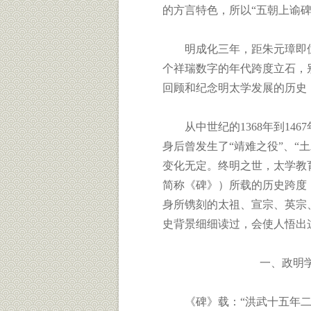
的方言特色，所以“五朝上谕碑
明成化三年，距朱元璋即位建
个祥瑞数字的年代跨度立石，
回顾和纪念明太学发展的历史
从中世纪的1368年到146
身后曾发生了“靖难之役”、“
变化无定。终明之世，太学教
简称《碑》）所载的历史跨度
身所镌刻的太祖、宣宗、英宗
史背景细细读过，会使人悟出
一、政明学盛，
《碑》载：“洪武十五年二