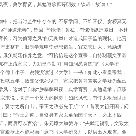
夙夜，典学育贤，其勉遵承庶臻明效！钦哉！故谕！”
中，把当时监生中存在的“不事学问、不饰容仪、贪秽冥无
监“师道未善”，皆因“率违理而务私，有懒慢纵肆累日，不赴
官长，习为偷薄之风”的无良举止才造成国子监的现状。他责
“严肃整齐，旧制学规申饬毋怠诸生，宜立志远大，勉励进
，毋负朝廷作养之意。”可恰恰是这个宣宗，自恃聪颖文字甚
陈祚上疏宣宗，力劝皇帝勤习“周知洞悉真徳”的《大学衍
这个儒士小子，说我没读过《大学》一书！如此小看皇帝我，
家投狱五年，致陈父饿死狱中。宣宗把务习笃实之学疑为藐己
学风，这对于自称“朕孳孳夙夜，典学育贤，其勉遵承，庶臻
宣宗来说，真是一个莫大的讽刺！如此风气，有悖太祖治世正
本，贤才之所自出，帝王之政必先于斯”？！昔明太祖开国，问
对曰：“帝王之道，自修身齐家以至治国平天下，必上下四
所，而后可以言治”。朱元璋大加赞许：“夫武定祸乱，文致太
成宫殿壁上不施彩画而遍书《大学衍义》，以供出入观省。金