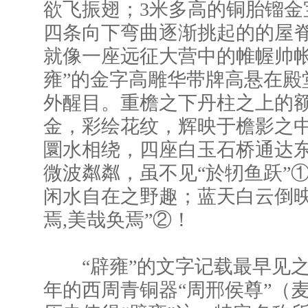
欲飞振翅；3米多高的铜胎镏金
四条向下弯曲逐渐挑起的的屋
就像一座远征大营中的帷幄帅帐
雍”的金字高雕华带牌高悬在殿
外醒目。重檐之下丹柱之上的
金，彩绘花纹，辉映于檐影之
圜水相绕，四座白玉石桥通达
微波粼粼，虽不见“於牣鱼跃”
闲水自在之野趣；蓝天白云倒映
焉,美哉奂焉”②！
“辟雍”的文字记载最早见之于
年的西周青铜器“周邢侯尊”（