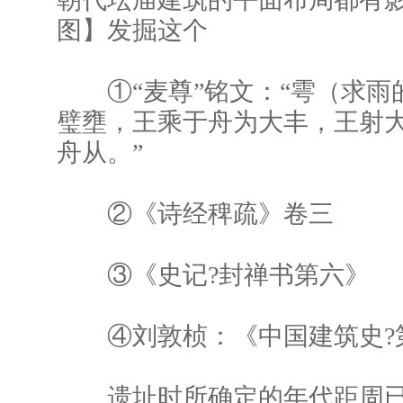
图】发掘这个
①“麦尊”铭文：“雩（求雨
璧壅，王乘于舟为大丰，王射
舟从。”
②《诗经稗疏》卷三
③《史记?封禅书第六》
④刘敦桢：《中国建筑史?
遗址时所确定的年代距周已