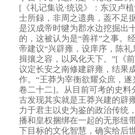
[《礼记集说·统说》：东汉卢
士所録，非周之遗典，葢不足据
是汉成帝时犍为郡水边挖掘出
的，这被认为是“善祥”之事。
帝建议“兴辟雍，设庠序，陈礼
揖攘之容，以风化天下。”[《
议定长安之南修建辟雍，结果
作。“王莽为宰衡欲耀众庶，遂
卷二十二]。从目前可考的史料
古发现其实就是王莽兴建的辟雍
力于君主以史为鉴的政治传统
播和皇权捆绑在一起的无形纽
下目标的文化智慧，确实给后