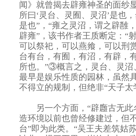
闻》就曾揭去辟雍神圣的面纱显
所曰‘灵台、灵囿、灵沼’是也
是也”，“雍之灵沼，谓之辟雝
辟雍”，该书作者王质断定：“
可以祭祀，可以燕飨，可以刑
台有台，有囿，有沼，有辟，
所也。”③概言之，灵台、灵沼
最早是娱乐性质的园林，虽然
不得立的规制，但绝非“天子太
另一个方面，“辟廱古无此名
造环境以前也曾经修建过，但不
台”即为此类。“吴王夫差筑姑