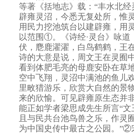
等著《括地志》载：“丰水北经
辟雍灵沼，今悉无复处所，惟灵
用民力挖池筑台以建辟雍，用
以范围①。《诗经·灵台》咏道
伏，麀鹿濯濯，白鸟鹤鹤，王在
诗的大意是说，周文王在灵囿
看到体肥毛亮的母鹿安卧在草
空中飞翔，灵沼中满池的鱼儿
里畋猎游乐，欣赏大自然的景
来的欣愉。可见辟雍原生态并非
能正如学者梁思成先生所言“文
且与民共台池鸟兽之乐，作灵
为中国史传中最古之公园。”②