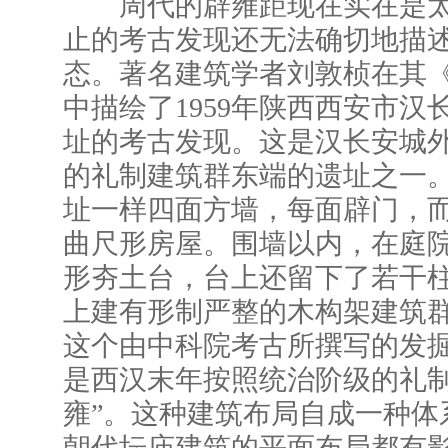
周代的辟雍距现在实在是太
止的考古发现还无法确切地描
态。著名建筑学者刘敦桢在其
中描绘了1959年陕西西安市汉
址的考古发现。这是汉长安城
的礼制建筑群东端的遗址之一
址一样四面方墙，每面辟门，
曲尺形房屋。围墙以内，在庭
形夯土台，台上还留下了若干
上建有形制严整的木构架建筑
这个由中科院考古所撰写的发
是西汉末年按照统治阶级的礼制
雍”。这种建筑布局自成一种体
朝代坛庙建筑的平面布局都有