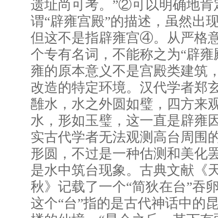
遗址尚可考。”②可以明确地肯
谓“辟雍宫殿”的描述，虽然出现
但这不是指辟雍宫④。从严格意
个专有名词，不能称之为“辟雍
雍的原本意义不是宫殿类建筑
改造的特定环境。汉代学者郑玄
雝水，水之外圆如璧，四方来观
水，形如玉璧，这一直是辟雍
实古代学者无法观测高台周围
形圆，不过是一种估测和美化
是水中筑台现象。古典文献《
秋》记载了一个“简狄在台”吞
这个“台”指的是古代神话中的