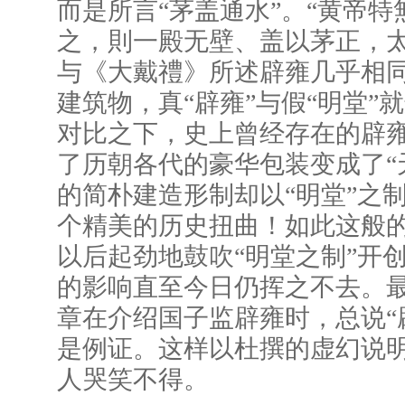
而是所言“茅盖通水”。“黄帝
之，則一殿无壁、盖以茅正，太
与《大戴禮》所述辟雍几乎相
建筑物，真“辟雍”与假“明堂”
对比之下，史上曾经存在的辟
了历朝各代的豪华包装变成了“
的简朴建造形制却以“明堂”之
个精美的历史扭曲！如此这般的
以后起劲地鼓吹“明堂之制”开
的影响直至今日仍挥之不去。
章在介绍国子监辟雍时，总说“
是例证。这样以杜撰的虚幻说
人哭笑不得。