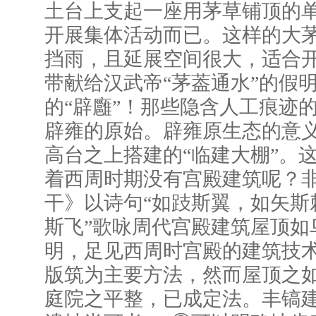
土台上支起一座用茅草铺顶的
开展集体活动而已。这样的大
挡雨，且延展空间很大，适合
带献给汉武帝“茅葢通水”的假
的“辟廱”！那些隐含人工痕迹
辟雍的原始。辟雍原生态的意
高台之上搭建的“临建大棚”。
着西周时期没有宫殿建筑呢？非
干》以诗句“如跂斯翼，如矢斯
斯飞”歌咏周代宫殿建筑屋顶如
明，足见西周时宫殿的建筑技术
版筑为主要方法，然而屋顶之
庭院之平整，已成定法。丰镐