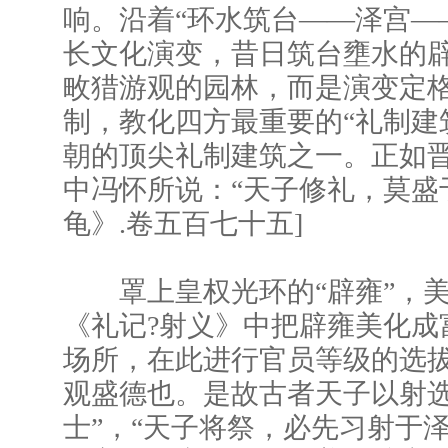
响。沿着“环水筑台——泽宫—
长文化演变，昔日筑台壅水的
畋猎游观的园林，而是演变定
制，教化四方最重要的“礼制建
朝的顶尖礼制建筑之一。正如
中冯怀所说：“天子修礼，莫盛
龟》.卷五百七十五]
罩上皇权光环的“辟雍”，美
《礼记?射义》中把辟雍美化成
场所，在此进行官员等级的选拔
观盛德也。是故古者天子以射
士”，“天子将祭，必先习射于