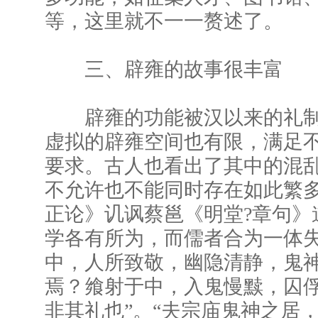
等，这里就不一一赘述了。
三、辟雍的故事很丰富
辟雍的功能被汉以来的礼制
虚拟的辟雍空间也有限，满足
要求。古人也看出了其中的混
不允许也不能同时存在如此繁
正论》讥讽蔡邕《明堂?章句》
学各有所为，而儒者合为一体
中，人所致敬，幽隐清静，鬼
焉？飨射于中，入鬼慢黩，囚
非其礼也”。“夫宗庙鬼神之居