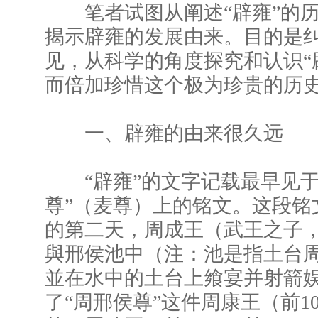
笔者试图从阐述“辟雍”的历
揭示辟雍的发展由来。目的是
见，从科学的角度探究和认识“
而倍加珍惜这个极为珍贵的历
一、辟雍的由来很久远
“辟雍”的文字记载最早见于
尊”（麦尊）上的铭文。这段铭
的第二天，周成王（武王之子，前1
與邢侯池中（注：池是指土台
並在水中的土台上飨宴并射箭
了“周邢侯尊”这件周康王（前10