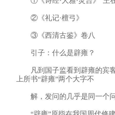
①《诗经·大雅·灵台》“王在
②《礼记·檀弓》
③《西清古鉴》卷八
引子：什么是辟雍？
凡到国子监看到辟雍的宾客
上所书“辟雍”两个大字不
解，发问的几乎是同一个问
“辟雍”原指在我国周代修建