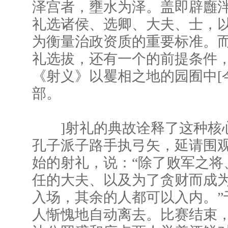
泽宫者，壅水为泽。盖即辟廱泮
礼选诸侯、选卿、大夫、士，
为衡量治政资质的重要标准。
礼选拔，还有一个的前提条件
《射义》以矍相之地的园囿中[
部。
]射礼的典故诠释了这种核
孔子派子路手执弓矢，延请围
始的射礼，说：“除了败军之将
任的大夫、以及为了贪财而成
入场，其余的人都可以入内。”
人惭愧地自动离去。比赛结束