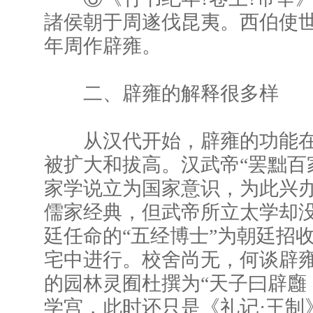
諸侯朝于周遂伐昆夷。西伯使
年周作辟雍。
二、辟雍的解释很多样
从汉代开始，辟雍的功能在
被扩大和拔高。汉武帝“罢黜百
家学说立为国家意识，为此兴
儒家经典，但武帝所立太学却
廷任命的“五经博士”为朝廷招
宅中进行。校舍尚无，何谈辟
的园林灵囿杜撰为“天子曰辟廱
学宫，此时还只是《礼记·王制