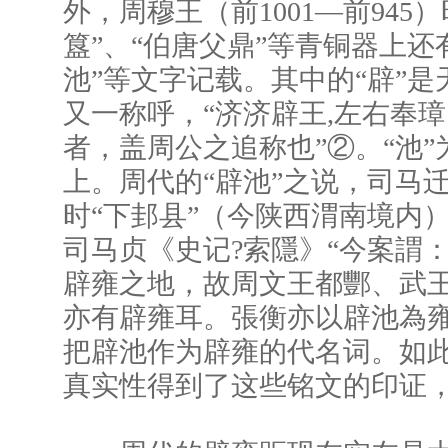
外，周穆王（前1001—前945）
簋”、“伯唐父鼎”等青铜器上还
池”等文字记载。其中的“辟”
又一称呼，“济济辟王,左右奉
者，盖周公之追称也”②。“池
上。周代的“辟池”之说，司马
时“下邽县”（今陕西渭南境内）
司马贞《史记?索隱》“今案謂：
辟雍之地，故周文王都酆、武
亦有辟雍耳。張衡亦以辟池為雍
把辟池作为辟雍的代名词。如
真实性得到了这些铭文的印证，