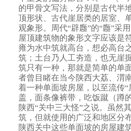
的甲骨文写法，分别是古代半
顶形状、古代崖居类的居室、
观象形。周代“辟廱”的“廱”采
屋顶建筑物的象形文字应该是
雍为水中筑就高台，想必高台
筑；土台乃人工夯造，也无崖
筑只有一种，那就是简单的单
者曾目睹在当今陕西大荔、渭
着一种单面坡房屋，以至流传“
盖，面条像裤带，吃饭蹴（蹲的
陕西“关中三大怪”之说。虽然
筑，但就使用的广泛和地区分
陕西关中这些单面坡的房屋建