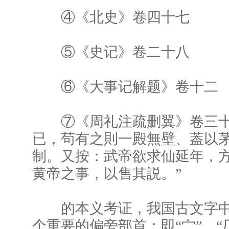
④《北史》卷四十七
⑤《史记》卷二十八
⑥《大事记解题》卷十二
⑦《周礼注疏删翼》卷三十
已，茍有之則一殿無壁、葢以
制。又按：武帝欲求仙延年，
黄帝之事，以售其説。”
的本义考证，我国古文字中
个重要的偏旁部首：即“宀”、“