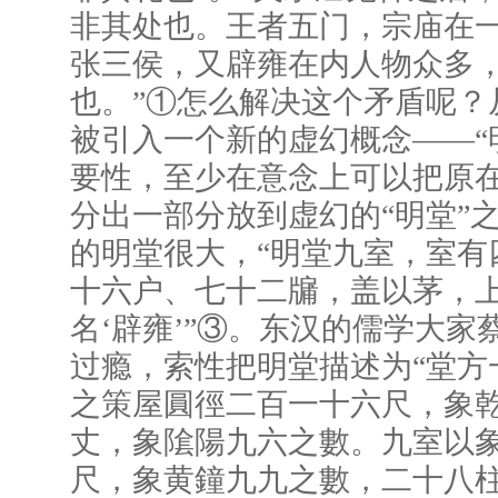
非其处也。王者五门，宗庙在
张三侯，又辟雍在内人物众多
也。”①怎么解决这个矛盾呢？
被引入一个新的虚幻概念——“
要性，至少在意念上可以把原
分出一部分放到虚幻的“明堂”
的明堂很大，“明堂九室，室有
十六户、七十二牖，盖以茅，
名‘辟雍’”③。东汉的儒学大
过瘾，索性把明堂描述为“堂方
之策屋圓徑二百一十六尺，象
丈，象隂陽九六之數。九室以
尺，象黄鐘九九之數，二十八