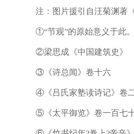
注：图片援引自汪菊渊著《
①“节观”的原始意义于此
②梁思成《中国建筑史》
③《诗总闻》卷十六
④《吕氏家塾读诗记》卷二
⑤《太平御览》卷一百七
⑥《竹书纪年?卷上?帝辛》