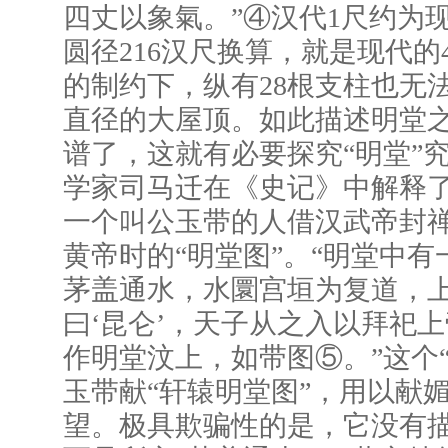
四丈以象氣。”④汉代1尺约为现
圆径216汉尺换算，就是现代的4
的制约下，纵有28根支柱也无法
直径的大屋顶。如此描述明堂
谱了，这就有必要探究“明堂”
学家司马迁在《史记》中解释
一个叫公玉带的人借汉武帝封
黄帝时的“明堂图”。“明堂中
茅盖通水，水圜宫垣为复道，
曰‘昆仑’，天子从之入以拜祀
作明堂汶上，如带图⑤。”这个
玉带献“轩辕明堂图”，用以献
望。极具欺骗性的是，它没有