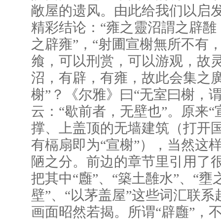
敞屋的遗风。由此给我们以启
精彩结论：“雍之靈沼謂之辟雝
之辟雍”，“射圃宣榭無所不有
飨，可以刑赏，可以游观，故
沼，有辟，有雍，故此会集之廣
榭”？《尔雅》曰“无室曰榭，
云：“歇前者，无壁也”。原来“
撑、上盖顶的无墙建筑（打开
有槅扇即为“宣榭”），当然这
陋之分。前边的章节里引用了很
把其中“廱”、“築土雝水”、“壅之
壁”、“以茅盖屋”这些词汇联
画面昭然若揭。所谓“辟廱”，