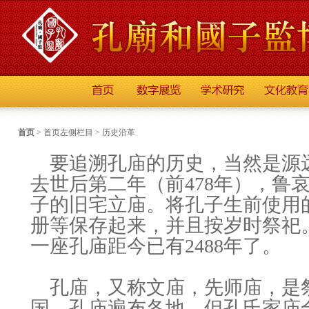
首页
>
首页左侧栏目
>
历史沿革
要追溯孔庙的历史，当然是源
去世后第二年（前478年），鲁
子的旧宅立庙。将孔子生前使用
册等保存起来，并且按岁时祭祀
一座孔庙距今已有2488年了。
孔庙，又称文庙，先师庙，是
国，孔庙遍布各地，但孔氏家庙