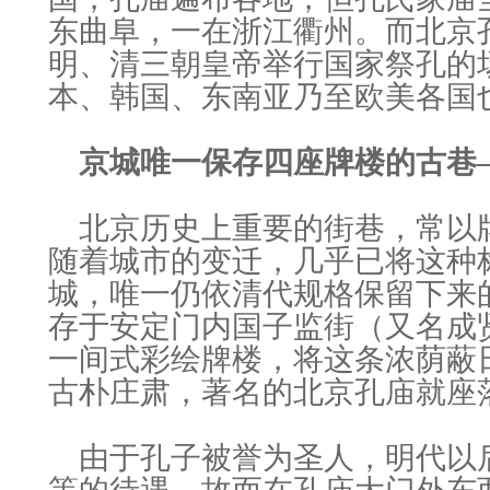
东曲阜，一在浙江衢州。而北京
明、清三朝皇帝举行国家祭孔的
本、韩国、东南亚乃至欧美各国
京城唯一保存四座牌楼的古巷
北京历史上重要的街巷，常以
随着城市的变迁，几乎已将这种
城，唯一仍依清代规格保留下来
存于安定门内国子监街（又名成
一间式彩绘牌楼，将这条浓荫蔽
古朴庄肃，著名的北京孔庙就座
由于孔子被誉为圣人，明代以