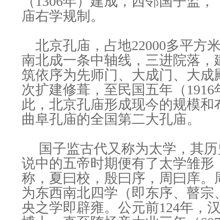
（1306年）建成，西邻国子监，
庙右学规制。
北京孔庙，占地22000多平方
南北成一条中轴线，三进院落，
筑依序为先师门、大成门、大成
次扩建修葺，至民国五年（191
此，北京孔庙形成现今的规模和
曲阜孔庙的全国第二大孔庙。
国子监古代又称为太学，其历
说中的五帝时期便有了太学雏形
称，夏曰校，殷曰序，周曰庠。
为东西南北四学（即东序、瞽宗
央之学即辟雍。公元前124年，