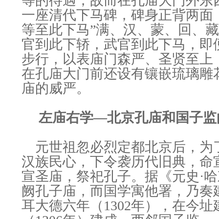
等的待遇，故而在孔庙大门外东
一座清代下马碑，碑身正背两面
等至此下马”满、汉、蒙、回、
官到此下轿，武官到此下马，即
步行，以表庙门森严、圣贤至上
在孔庙大门前还设有镶嵌琉璃雕
庙的威严。
左庙右学―北京孔庙和国子监
元世祖忽必烈定都北京后，为
汉族民心，下令袭历代旧典，命
宣圣庙，祭祀孔子。据《元史·哈
阙孔子庙，而国学寓他署，乃奏建
耳大德六年（1302年），在今